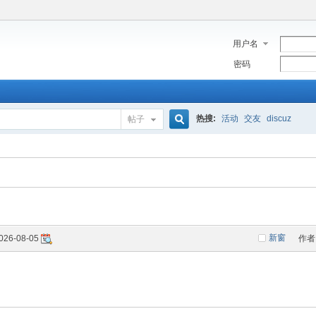
用户名
密码
热搜:
活动
交友
discuz
帖子
搜
索
新窗
026-08-05
作者