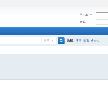
用户名
密码
热搜:
活动
交友
discuz
帖子
搜
索