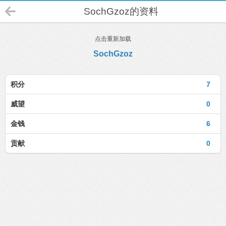
SochGzoz的资料
点击重新加载
SochGzoz
积分
7
威望
0
金钱
6
贡献
0