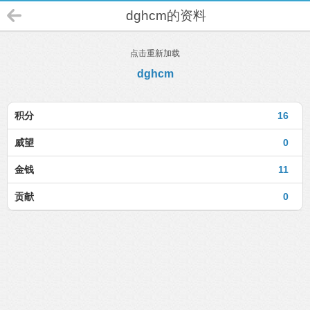
dghcm的资料
点击重新加载
dghcm
积分
16
威望
0
金钱
11
贡献
0