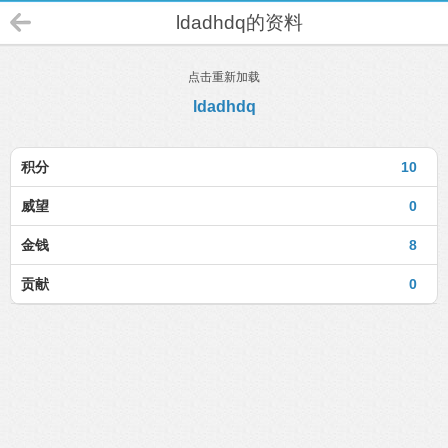
ldadhdq的资料
点击重新加载
ldadhdq
积分
10
威望
0
金钱
8
贡献
0