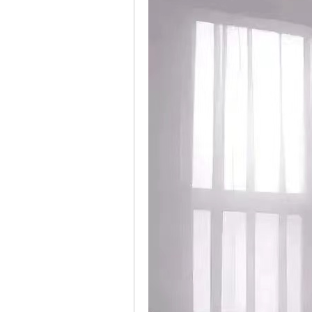
上
海
社