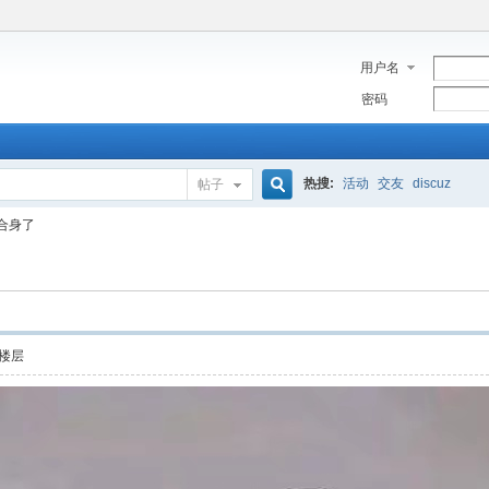
用户名
密码
热搜:
活动
交友
discuz
帖子
搜
合身了
索
楼层