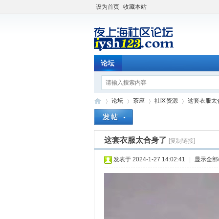
设为首页
收藏本站
论坛
论坛
茶座
社区资源
这套衣服太
这套衣服太合身了
[复制链接]
夜
»
›
›
›
发表于 2024-1-27 14:02:41
|
显示全部