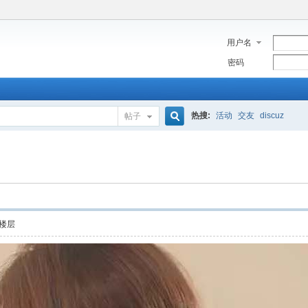
用户名
密码
热搜:
活动
交友
discuz
帖子
搜
索
楼层