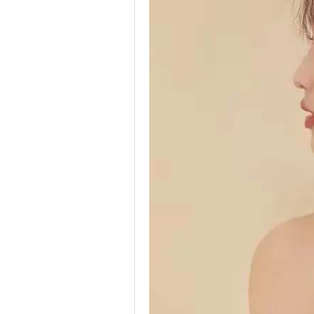
上
海
社