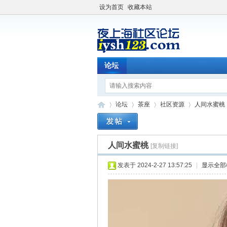
设为首页
收藏本站
论坛
论坛
茶座
社区资源
人间水蜜桃
人间水蜜桃
[复制链接]
夜
»
›
›
›
发表于 2024-2-27 13:57:25
|
显示全部